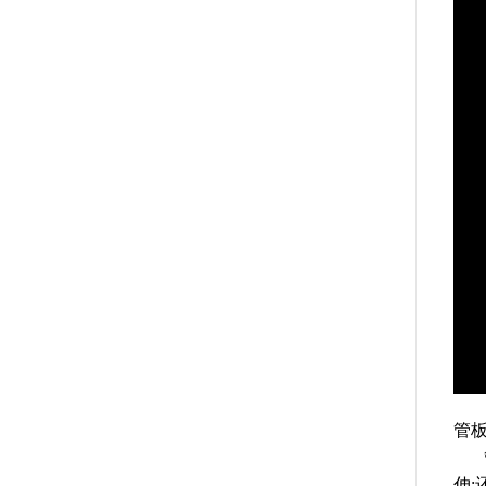
管
管
伸