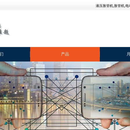
液压胀管机
,
胀管机
,
电
们
产品