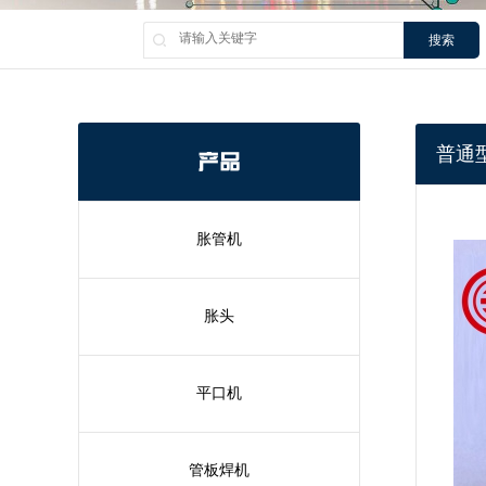
搜索
普通
产品
胀管机
胀头
平口机
管板焊机